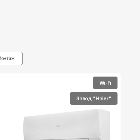
Монтаж
Wi-Fi
Завод "Haier"