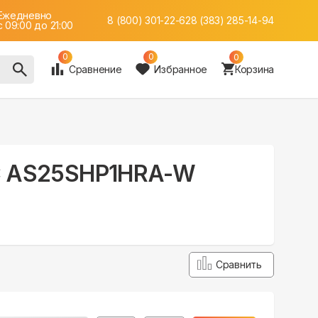
Ежедневно
8 (800) 301-22-62
8 (383) 285-14-94
c 09:00 до 21:00
0
0
0
Сравнение
Избранное
Корзина
 DC AS25SHP1HRA-W
Сравнить