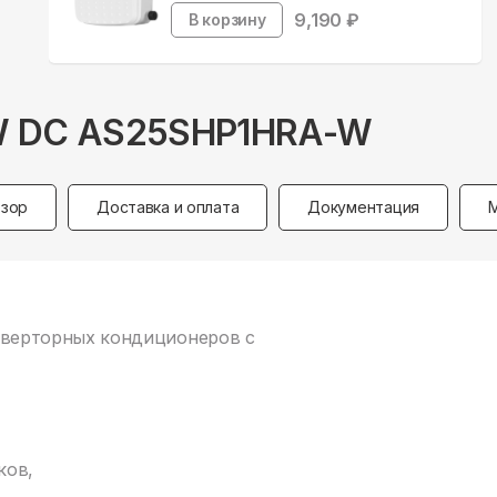
9,190
₽
В корзину
0 W DC AS25SHP1HRA-W
зор
Доставка и оплата
Документация
 инверторных кондиционеров с
ков,