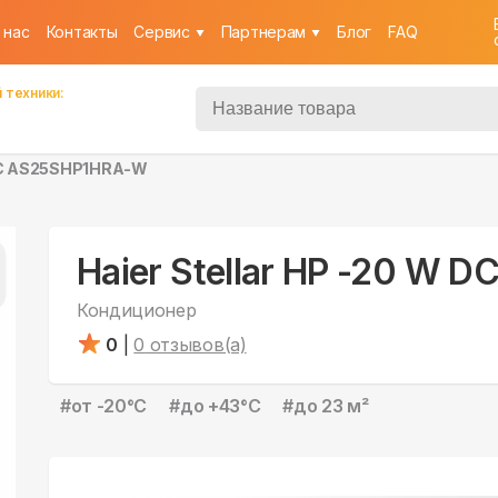
 нас
Контакты
Cервис
Партнерам
Блог
FAQ
 техники:
 DC AS25SHP1HRA-W
Haier Stellar HP -20 W
Кондиционер
0
|
0
отзывов(а)
#
от -20°С
#
до +43°С
#
до 23 м²