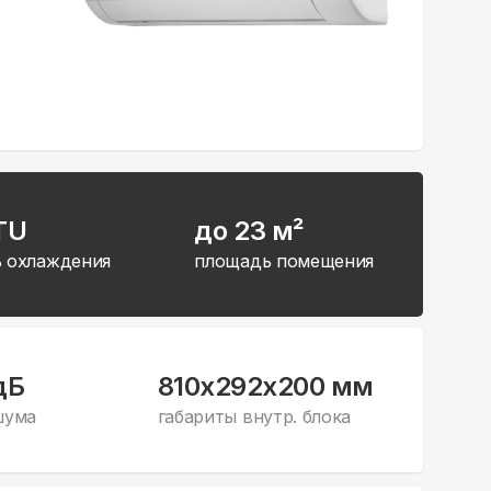
TU
до 23 м²
 охлаждения
площадь помещения
дБ
810x292x200 мм
шума
габариты внутр. блока