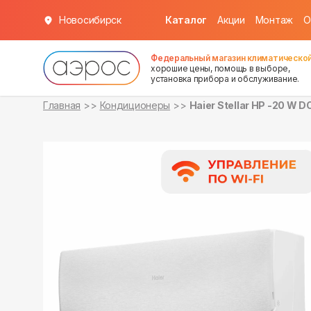
Новосибирск
Каталог
Акции
Монтаж
О
в наличии
в наличии
Федеральный магазин климатической
хорошие цены, помощь в выборе,
установка прибора и обслуживание.
Главная
Кондиционеры
Haier Stellar HP -20 W