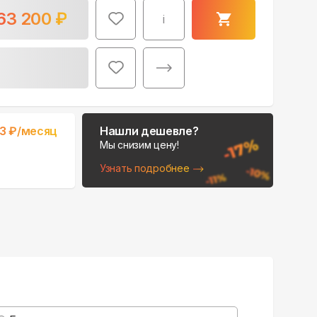
63 200
₽
i
Поможем выбрать
33
₽/месяц
Нашли дешевле?
место для монтажа:
Мы снизим цену!
В Telegram
Узнать подробнее
В WhatsApp