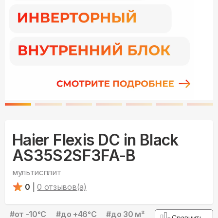
Haier Flexis DC in Black
AS35S2SF3FA-B
мультисплит
0
|
0
отзывов(а)
#
от -10°С
#
до +46°С
#
до 30 м²
Сравнить