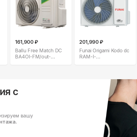
161,900 ₽
201,990 ₽
Ballu Free Match DC
Funai Origami Kodo dc
BA4OI-FM/out-
RAM-I-
36HN8/EU
5OK120HP.01/U
ия с
изируем вашу
нтажа.