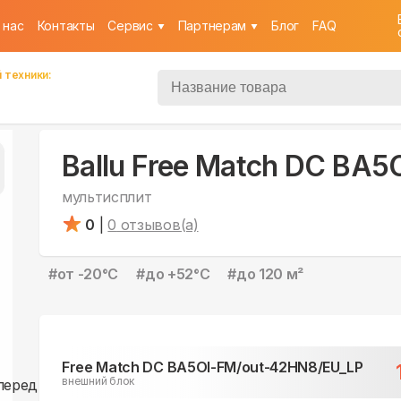
 нас
Контакты
Cервис
Партнерам
Блог
FAQ
 техники:
Ballu Free Match DC BA
мультисплит
0
|
0
отзывов(а)
#
от -20°С
#
до +52°С
#
до 120 м²
Free Match DC BA5OI-FM/out-42HN8/EU_LP
внешний блок