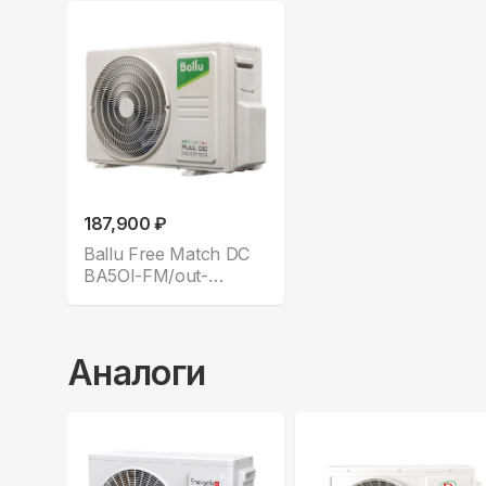
187,900 ₽
Ballu Free Match DC
BA5OI-FM/out-
42HN8/EU_LP
Аналоги