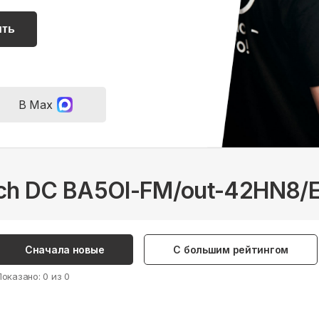
ить
В Max
atch DC BA5OI-FM/out-42HN8/
Сначала новые
С большим рейтингом
Показано:
0
из
0