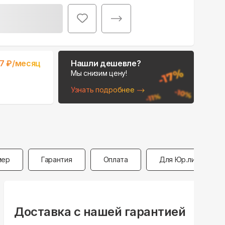
Поможем выбрать
17
₽/месяц
Нашли дешевле?
место для монтажа:
Мы снизим цену!
В Telegram
Узнать подробнее
В WhatsApp
мер
Гарантия
Оплата
Для Юр.лиц
Доставка с нашей гарантией