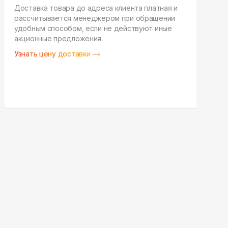
Доставка товара до адреса клиента платная и
рассчитывается менеджером при обращении
Н
удобным способом, если не действуют иные
п
акционные предложения.
у
Узнать цену доставки
З