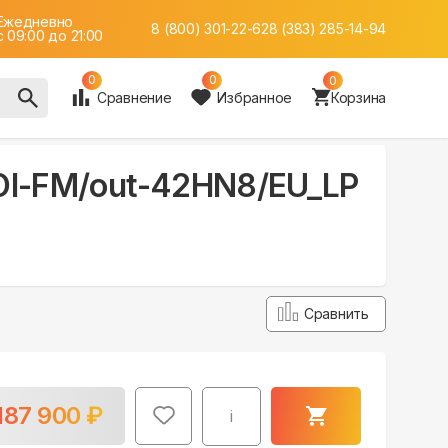
Ежедневно
8 (800) 301-22-62
8 (383) 285-14-94
c 09:00 до 21:00
0
0
0
Сравнение
Избранное
Корзина
5OI-FM/out-42HN8/EU_LP
Сравнить
187 900
₽
i