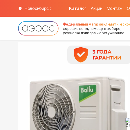
Новосибирск
Каталог
Акции
Монтаж
О
в наличии
в наличии
Федеральный магазин климатической
хорошие цены, помощь в выборе,
установка прибора и обслуживание.