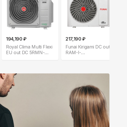
194,190 ₽
217,190 ₽
Royal Clima Multi Flexi
Funai Кirigami DC out
EU out DC 5RMN-
RAM-I-
42HN/OUT
4KG105HP.01/U