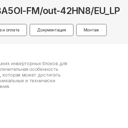
 BA5OI-FM/out-42HN8/EU_LP
а и оплата
Документация
Монтаж
нешних инверторных блоков для
тличительная особенность
,
которая может достигать
никальные и технически
ния.