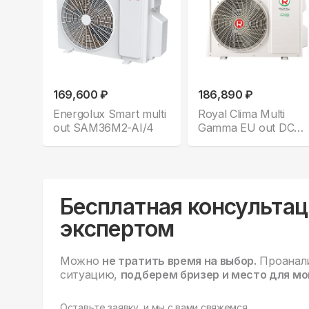
169,600 ₽
186,890 ₽
Energolux Smart multi
Royal Clima Multi
out SAM36M2-AI/4
Gamma EU out DC
5TFM-42HN/OUT
Бесплатная консультац
экспертом
Можно
не тратить время на выбор.
Проанал
ситуацию,
подберем бризер и место для мо
Оставьте заявку, и мы с вами свяжемся.