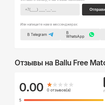
Отправ
Или напишите нам в мессенджерах:
В
В Telegram
WhatsApp
Отзывы на
Ballu Free M
0.00
0
отзывов(а)
5