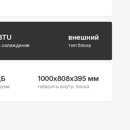
 BTU
внешний
 охлаждения
тип блока
дБ
1000x808x395 мм
шума
габариты внутр. блока