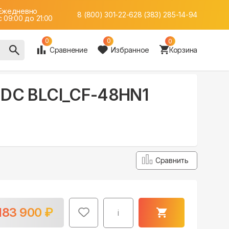
Ежедневно
8 (800) 301-22-62
8 (383) 285-14-94
c 09:00 до 21:00
0
0
0
Сравнение
Избранное
Корзина
 2 DC BLCI_CF-48HN1
Сравнить
183 900
₽
i