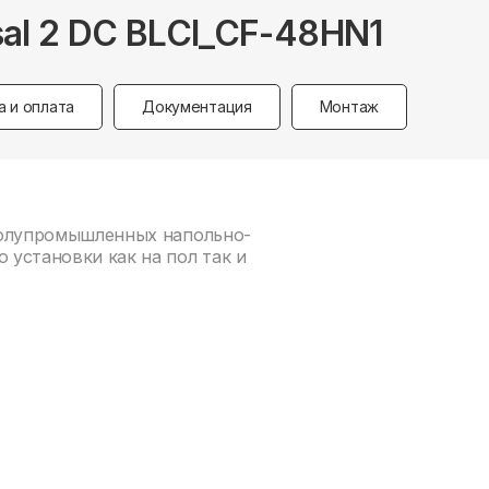
sal 2 DC BLCI_CF-48HN1
а и оплата
Документация
Монтаж
 полупромышленных напольно-
установки как на пол так и