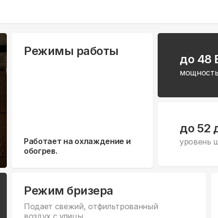
Режимы работы
до 48
мощность
до 52 
Работает на охлаждение и
уровень 
обогрев.
Режим бризера
Подает свежий, отфильтрованный
воздух с улицы.