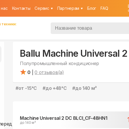
 нас
Контакты
Cервис
Партнерам
Блог
FAQ
 техники:
Ballu Machine Universal
Полупромышленный кондиционер
0
|
0
отзывов(а)
#
от -15°С
#
до +48°С
#
до 140 м²
Machine Universal 2 DC BLCI_CF-48HN1
до 140 м²