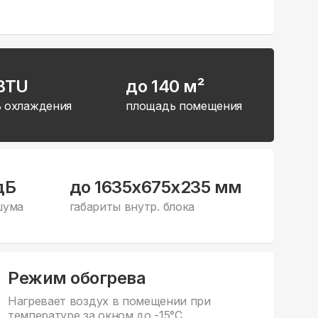
 BTU
до 140 м²
 охлаждения
площадь помещения
дБ
до 1635x675x235 мм
шума
габариты внутр. блока
Режим обогрева
Нагревает воздух в помещении при
температуре за окном до -15°С.