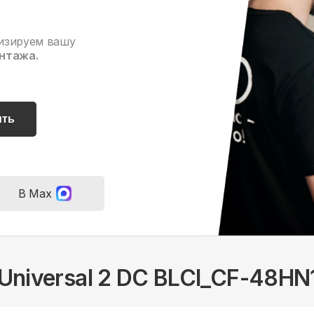
изируем вашу
нтажа.
ить
В Max
 Universal 2 DC BLCI_CF-48HN