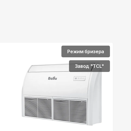
Режим бризера
Завод "TCL"