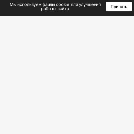
%
0
0
0
Мы используем файлы cookie для улучшения
Принять
работы сайта.
8 (383) 285-14-94
8 (800) 301-22-62
WhatsApp: 8 (999) 833-22-62
info@aeros.su
Политика конфиденциальности
ул. Галущака, 2а, офис 17 Вход с торца здания со
стороны ул. Нарымская, «АЭРОС» Метро
Гагаринская
Честные обзоры на климатическую технику: