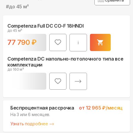
#
до 45 м²
Competenza Full DC CO-F 18HNDI
до 45 м²
77 790
₽
i
Competenza DC напольно-потолочного типа все
комплектации
до 160 м²
Беспроцентная рассрочка
от
12 965
₽/месяц
На 3 или 6 месяцев.
Узнать подробнее