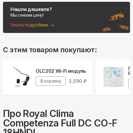
Нашли дешевле?
Мы снизим цену!
Узнать подробнее
С этим товаром покупают:
П
OLC202 Wi-Fi модуль
R
2,590
₽
В корзину
Про
Royal Clima
Competenza Full DC CO-F
18HNDI