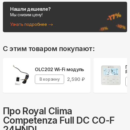
Нашли дешевле?
Мы снизим цену!
Узнать подробнее
С этим товаром покупают:
П
OLC202 Wi-Fi модуль
R
2,590
₽
В корзину
Про
Royal Clima
Competenza Full DC CO-F
24HNDI