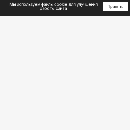
%
0
0
0
Мы используем файлы cookie для улучшения
Принять
работы сайта.
8 (383) 285-14-94
8 (800) 301-22-62
WhatsApp: 8 (999) 833-22-62
info@aeros.su
Политика конфиденциальности
ул. Галущака, 2а, офис 17 Вход с торца здания со
стороны ул. Нарымская, «АЭРОС» Метро
Гагаринская
Честные обзоры на климатическую технику: