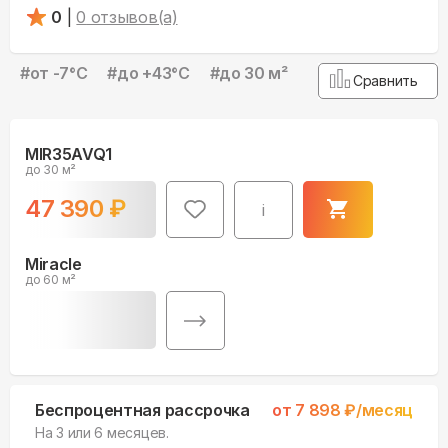
0
|
0
отзывов(а)
#
от -7°С
#
до +43°С
#
до 30 м²
Сравнить
MIR35AVQ1
до 30 м²
47 390
₽
i
Miracle
до 60 м²
Беспроцентная рассрочка
от
7 898
₽/месяц
На 3 или 6 месяцев.