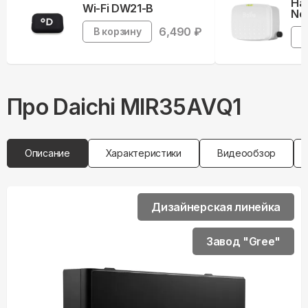
На
Wi-Fi DW21-B
Neb
6,490
₽
В корзину
В
Про
Daichi
MIR35AVQ1
Описание
Характеристики
Видеообзор
Дизайнерская линейка
Завод "Gree"