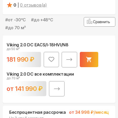
0
|
0
отзывов(а)
#
от -30°С
#
до +48°С
Сравнить
#
до 70 м²
Viking 2.0 DC EACS/I-18HVI/N8
до 50 м²
181 990
₽
Viking 2.0 DC все комплектации
до 70 м²
от
141 990
₽
Беспроцентная рассрочка
от
34 998
₽/месяц