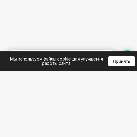
%
0
0
0
Мы используем файлы cookie для улучшения
Принять
работы сайта.
8 (383) 285-14-94
8 (800) 301-22-62
WhatsApp: 8 (999) 833-22-62
info@aeros.su