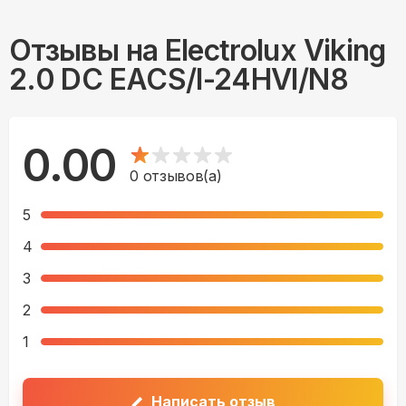
Отзывы на
Electrolux Viking
2.0 DC EACS/I-24HVI/N8
0.00
0
отзывов(а)
5
4
3
2
1
Написать отзыв