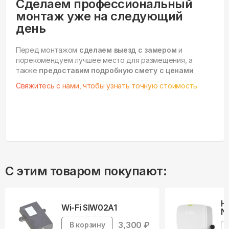
Сделаем профессиональный
монтаж уже на следующий
день
Перед монтажом
сделаем выезд с замером
и
порекомендуем лучшее место для размещения, а
также
предоставим подробную смету с ценами
Свяжитесь с нами, чтобы узнать точную стоимость.
С этим товаром покупают:
Н
Wi-Fi SIW02A1
Ne
3,300
₽
В корзину