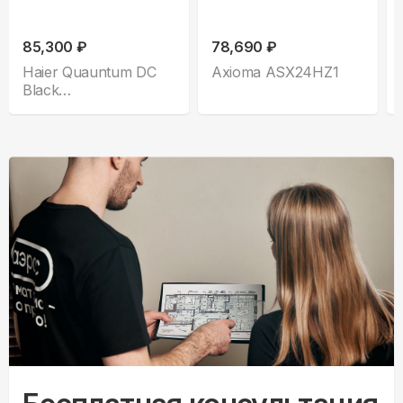
85,300 ₽
78,690 ₽
Haier Quauntum DC
Axioma ASX24HZ1
Black
AS70HQJ2HRA-B