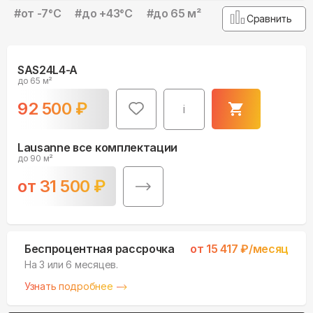
#
от -7°С
#
до +43°С
#
до 65 м²
Сравнить
SAS24L4-A
до 65 м²
92 500
₽
i
Lausanne все комплектации
до 90 м²
от
31 500
₽
Беспроцентная рассрочка
от
15 417
₽/месяц
На 3 или 6 месяцев.
Узнать подробнее