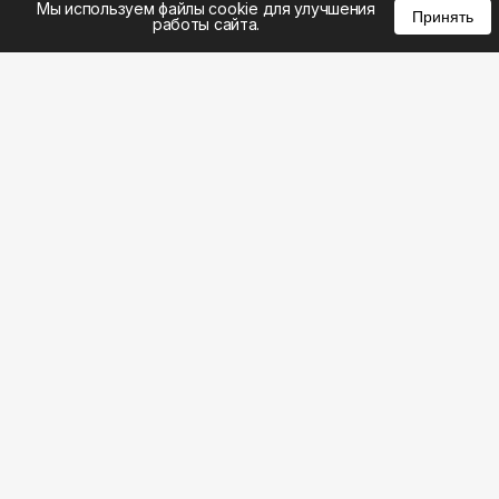
Мы используем файлы cookie для улучшения
Принять
работы сайта.
8 (383) 285-14-94
8 (800) 301-22-62
WhatsApp: 8 (999) 833-22-62
info@aeros.su
Политика конфиденциальности
ул. Галущака, 2а, офис 17 Вход с торца здания со
стороны ул. Нарымская, «АЭРОС» Метро
Гагаринская
Честные обзоры на климатическую технику: