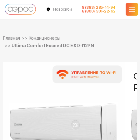
8 (383) 285-14-94
Новосибирск
в наличии
в наличии
8 (800) 301-22-62
Главная
Кондиционеры
Ultima Comfort Exceed DC EXD-I12PN