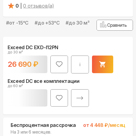
0
|
0
отзывов(а)
#
от -15°С
#
до +53°С
#
до 30 м²
Сравнить
Exceed DC EXD-I12PN
до 30 м²
26 690
₽
i
Exceed DC все комплектации
до 60 м²
Беспроцентная рассрочка
от
4 448
₽/месяц
На 3 или 6 месяцев.