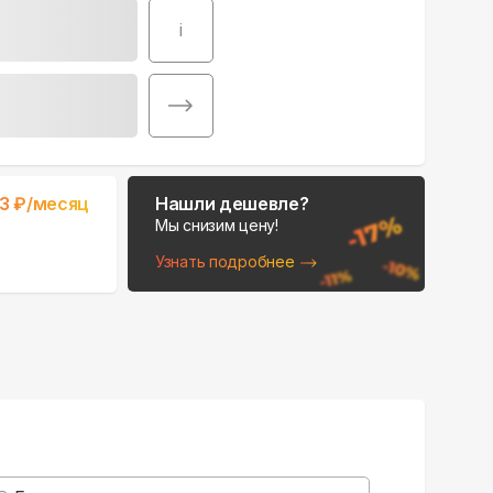
i
Поможем выбрать
33
₽/месяц
Нашли дешевле?
место для монтажа:
Мы снизим цену!
В Telegram
Узнать подробнее
В WhatsApp