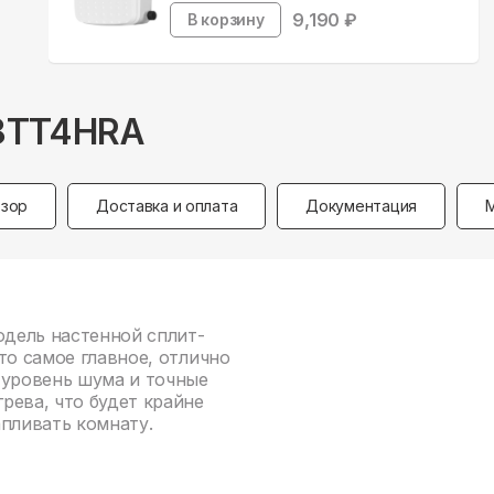
9,190
₽
В корзину
18TT4HRA
зор
Доставка и оплата
Документация
одель настенной сплит-
то самое главное, отлично
 уровень шума и точные
рева, что будет крайне
апливать комнату.