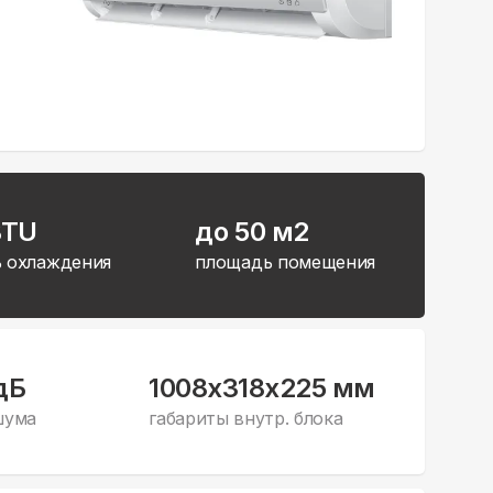
BTU
до 50 м2
 охлаждения
площадь помещения
дБ
1008x318x225 мм
шума
габариты внутр. блока