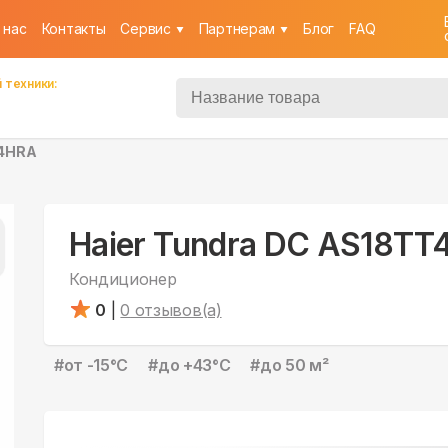
 нас
Контакты
Cервис
Партнерам
Блог
FAQ
 техники:
T4HRA
Haier Tundra DC AS18T
Кондиционер
0
|
0
отзывов(а)
#
от -15°С
#
до +43°С
#
до 50 м²