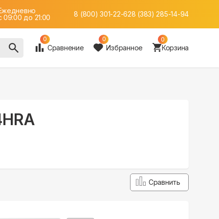
Ежедневно
8 (800) 301-22-62
8 (383) 285-14-94
c 09:00 до 21:00
0
0
0
Сравнение
Избранное
Корзина
T4HRA
Сравнить