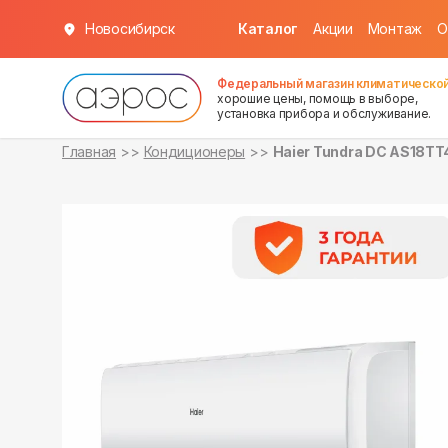
Новосибирск
Каталог
Акции
Монтаж
О
в наличии
в наличии
Федеральный магазин климатической
хорошие цены, помощь в выборе,
установка прибора и обслуживание.
Главная
Кондиционеры
Haier Tundra DC AS18T