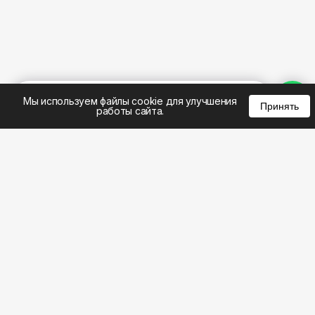
%
0
0
0
Мы используем файлы cookie для улучшения
Принять
работы сайта.
8 (383) 285-14-94
8 (800) 301-22-62
WhatsApp: 8 (999) 833-22-62
info@aeros.su
Политика конфиденциальности