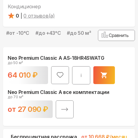
Кондиционер
0
|
0
отзывов(а)
#
от -10°С
#
до +43°С
#
до 50 м²
Сравнить
Neo Premium Classic A AS-18HR4SWATG
до 50 м²
64 010
₽
i
Neo Premium Classic A все комплектации
до 70 м²
от
27 090
₽
Беспроцентная рассрочка
от
10 668
₽/месяц