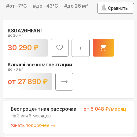
#
от -7°С
#
до +43°С
#
до 26 м²
Сравнить
KSGA26HFAN1
до 26 м²
30 290
₽
i
Kanami все комплектации
до 70 м²
от
27 890
₽
Беспроцентная рассрочка
от
5 048
₽/месяц
На 3 или 6 месяцев.
Узнать подробнее