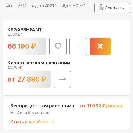
#
от -7°С
#
до +43°С
#
до 50 м²
Сравнить
KSGA53HFAN1
до 50 м²
66 190
₽
i
Kanami все комплектации
до 70 м²
от
27 890
₽
Беспроцентная рассрочка
от
11 032
₽/месяц
На 3 или 6 месяцев.
Узнать подробнее