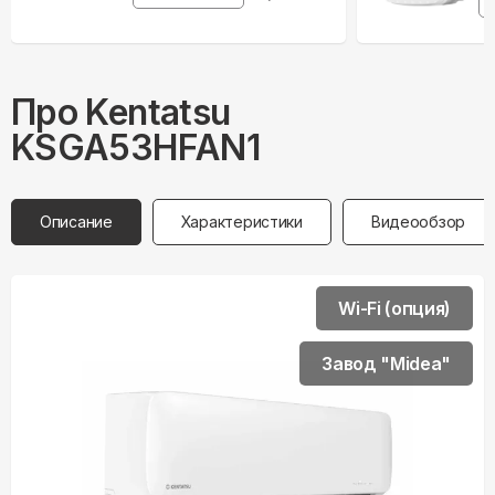
Про
Kentatsu
KSGA53HFAN1
Описание
Характеристики
Видеообзор
Wi-Fi (опция)
Завод "Midea"