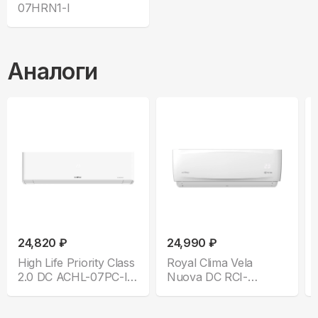
07HRN1-I
Аналоги
24,820 ₽
24,990 ₽
High Life Priority Class
Royal Clima Vela
2.0 DC ACHL-07PС-I-
Nuova DC RCI-
CHDV03S
VNE28HN