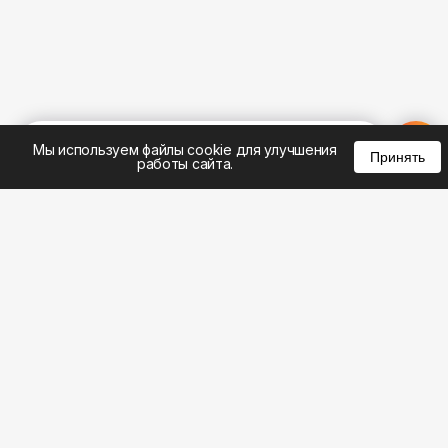
%
0
0
0
Мы используем файлы cookie для улучшения
Принять
работы сайта.
8 (383) 285-14-94
8 (800) 301-22-62
WhatsApp: 8 (999) 833-22-62
info@aeros.su
Политика конфиденциальности