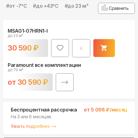
#
от -7°С
#
до +43°С
#
до 23 м²
Сравнить
MSAG1-07HRN1-I
до 23 м²
30 590
₽
i
Paramount все комплектации
до 70 м²
от
30 590
₽
Беспроцентная рассрочка
от
5 098
₽/месяц
На 3 или 6 месяцев.
Узнать подробнее