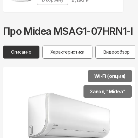
9,190
₽
Про
Midea
MSAG1-07HRN1-I
Описание
Характеристики
Видеообзор
Wi-Fi (опция)
Завод "Midea"