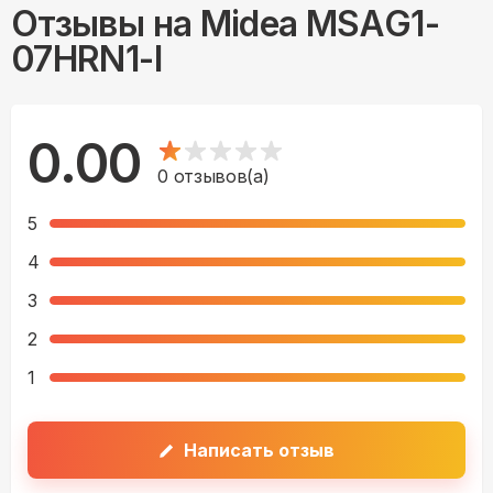
Отзывы на
Midea MSAG1-
07HRN1-I
0.00
0
отзывов(а)
5
4
3
2
1
Написать отзыв