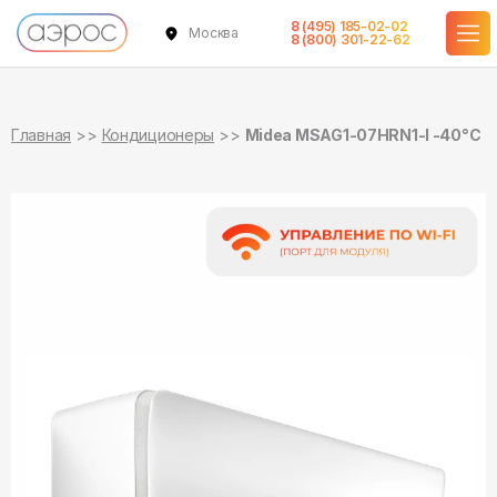
8 (495) 185-02-02
Москва
в наличии
в наличии
8 (800) 301-22-62
Главная
Кондиционеры
Midea MSAG1-07HRN1-I -40°С