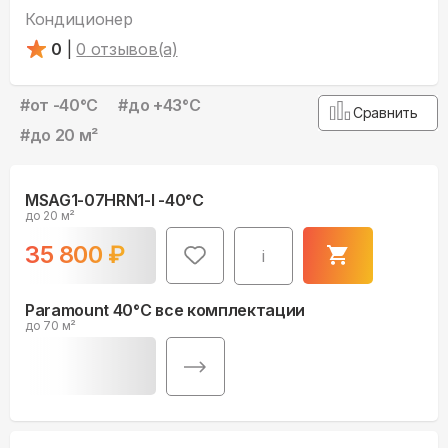
Кондиционер
0
|
0
отзывов(а)
#
от -40°С
#
до +43°С
Сравнить
#
до 20 м²
MSAG1-07HRN1-I -40°С
до 20 м²
35 800
₽
i
Paramount 40°С все комплектации
до 70 м²