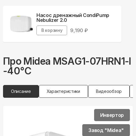
Насос дренажный CondiPump
Nebulizer 2.0
9,190
₽
В корзину
Про
Midea
MSAG1-07HRN1-I
-40°С
Описание
Характеристики
Видеообзор
Инвертор
Завод "Midea"