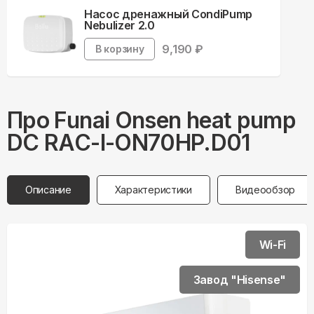
Насос дренажный CondiPump
Nebulizer 2.0
9,190
₽
В корзину
Про
Funai
Onsen heat pump
DC RAC-I-ON70HP.D01
Описание
Характеристики
Видеообзор
Wi-Fi
Завод "Hisense"