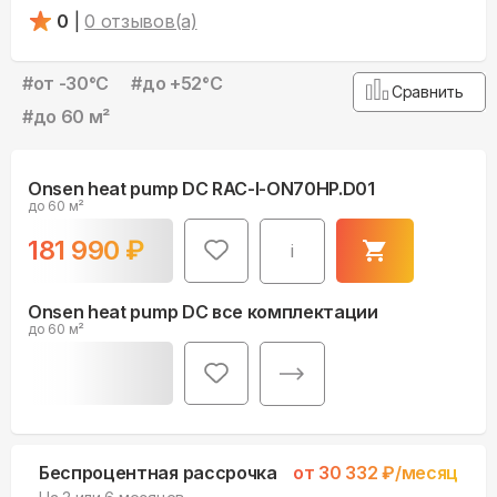
0
|
0
отзывов(а)
#
от -30°С
#
до +52°С
Сравнить
#
до 60 м²
Onsen heat pump DC RAC-I-ON70HP.D01
до 60 м²
181 990
₽
i
Onsen heat pump DC все комплектации
до 60 м²
Беспроцентная рассрочка
от
30 332
₽/месяц