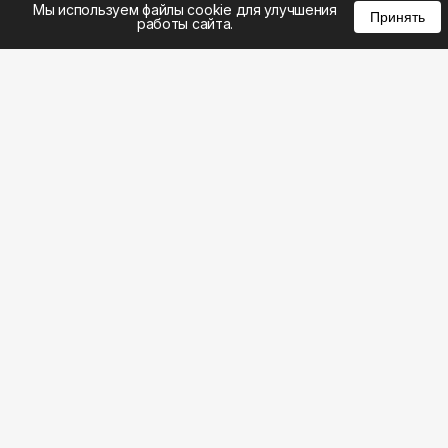
Мы используем файлы cookie для улучшения
Принять
работы сайта.
8 (383) 285-14-94
8 (800) 301-22-62
WhatsApp: 8 (999) 833-22-62
info@aeros.su
Политика конфиденциальности
ул. Галущака, 2а, офис 17 Вход с торца здания со
стороны ул. Нарымская, «АЭРОС» Метро
Гагаринская
Честные обзоры на климатическую технику: