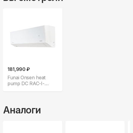
181,990 ₽
Funai Onsen heat
pump DC RAC-I-
ON70HP.D01
Аналоги