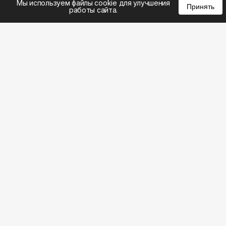
Мы используем файлы cookie для улучшения
Принять
работы сайта.
8 (383) 285-14-94
8 (800) 301-22-62
WhatsApp: 8 (999) 833-22-62
info@aeros.su
Политика конфиденциальности
ул. Галущака, 2а, офис 17 Вход с торца здания со
стороны ул. Нарымская, «АЭРОС» Метро
Гагаринская
Честные обзоры на климатическую технику: