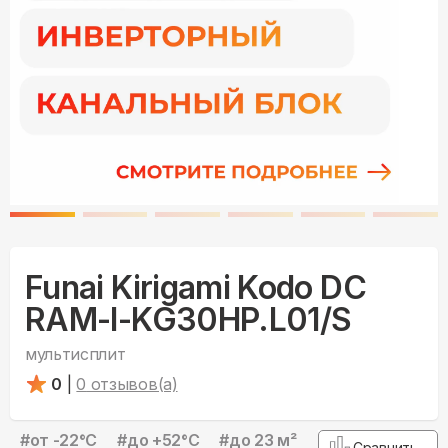
Funai Kirigami Kodo DC
RAM-I-KG30HP.L01/S
мультисплит
0
|
0
отзывов(а)
#
от -22°С
#
до +52°С
#
до 23 м²
Сравнить