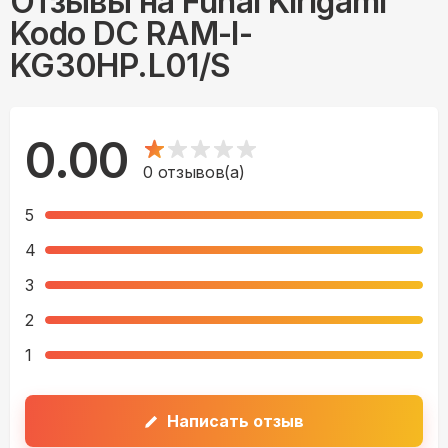
Отзывы на
Funai Kirigami
Kodo DC RAM-I-
KG30HP.L01/S
0.00
0
отзывов(а)
5
4
3
2
1
Написать отзыв