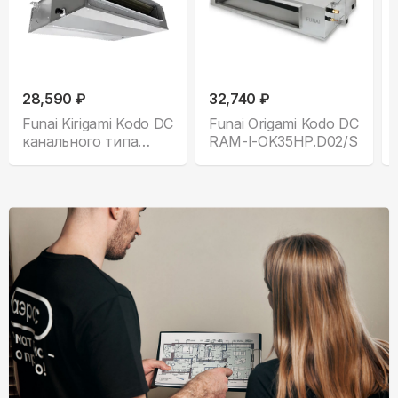
28,590 ₽
32,740 ₽
Funai Kirigami Kodo DC
Funai Origami Kodo DC
канального типа
RAM-I-OK35HP.D02/S
низконапорный все
комплектации