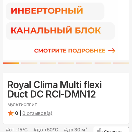
Royal Clima Multi flexi
Duct DC RCI-DMN12
мультисплит
0
|
0
отзывов(а)
#
от -15°С
#
до +50°С
#
до 30 м²
Сравнить