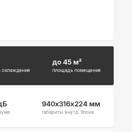
до 45 м²
 охлаждения
площадь помещения
дБ
940x316x224 мм
шума
габариты внутр. блока