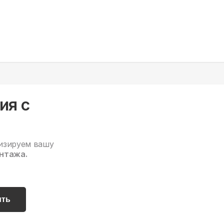
ия с
изируем вашу
нтажа.
ить