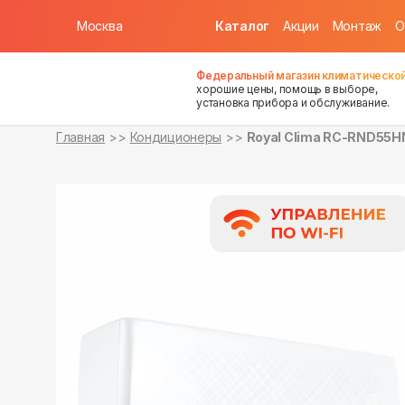
Москва
Каталог
Акции
Монтаж
О
в наличии
в наличии
Федеральный магазин климатической
хорошие цены, помощь в выборе,
установка прибора и обслуживание.
Главная
Кондиционеры
Royal Clima RC-RND55H