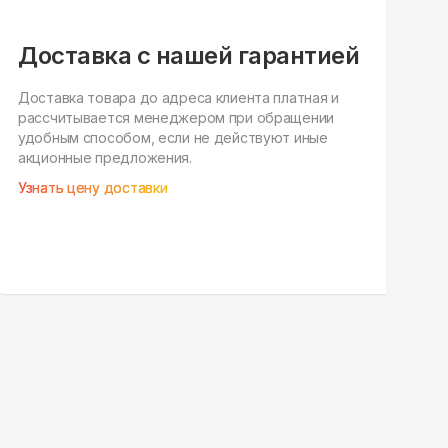
Доставка с нашей гарантией
По
дл
Доставка товара до адреса клиента платная и
рассчитывается менеджером при обращении
Наш
удобным способом, если не действуют иные
под
акционные предложения.
уста
Узнать цену доставки
Зак