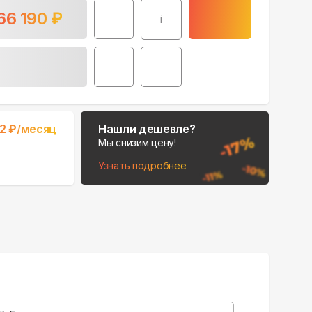
66 190
₽
i
Поможем выбрать
32
₽/месяц
Нашли дешевле?
место для монтажа:
Мы снизим цену!
В Telegram
Узнать подробнее
В WhatsApp