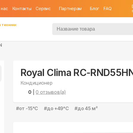
 нас
Контакты
Cервис
Партнерам
Блог
FAQ
 техники:
N
Royal Clima RC-RND55H
Кондиционер
0
|
0
отзывов(а)
#
от -15°С
#
до +49°С
#
до 45 м²