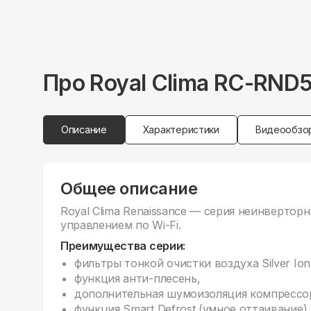
Про
Royal Clima
RC-RND
Описание
Характеристики
Видеообзо
Общее описание
Royal Clima Renaissance — серия неинвертор
управлением по Wi-Fi.
Преимущества серии:
фильтры тонкой очистки воздуха Silver Ion 
функция анти-плесень,
дополнительная шумоизоляция компрессо
функция Smart Defrost (умное оттаивание).