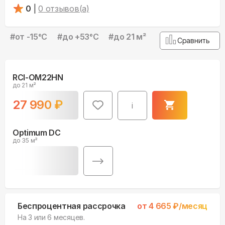
0
|
0
отзывов(а)
#
от -15°С
#
до +53°С
#
до 21 м²
Сравнить
RCI-OM22HN
до 21 м²
27 990
₽
i
Optimum DC
до 35 м²
Беспроцентная рассрочка
от
4 665
₽/месяц
На 3 или 6 месяцев.