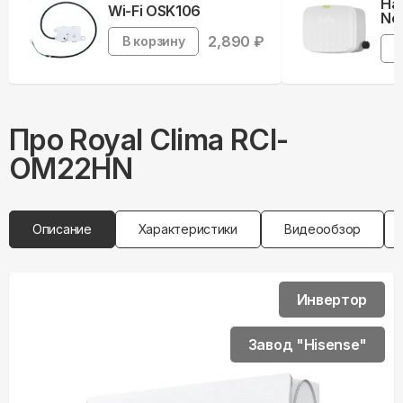
На
Wi-Fi OSK106
Neb
2,890
₽
В корзину
В
Про
Royal Clima
RCI-
OM22HN
Описание
Характеристики
Видеообзор
Инвертор
Завод "Hisense"