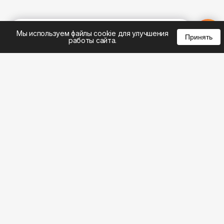
%
0
0
0
Мы используем файлы cookie для улучшения
Принять
работы сайта.
8 (383) 285-14-94
8 (800) 301-22-62
WhatsApp: 8 (999) 833-22-62
info@aeros.su
Политика конфиденциальности
ул. Галущака, 2а, офис 17 Вход с торца здания со
стороны ул. Нарымская, «АЭРОС» Метро
Гагаринская