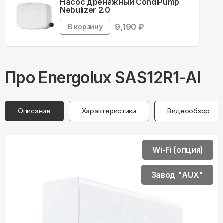
Насос дренажный CondiPump
Nebulizer 2.0
9,190
₽
В корзину
Про
Energolux
SAS12R1-AI
Описание
Характеристики
Видеообзор
Wi-Fi (опция)
Завод "AUX"