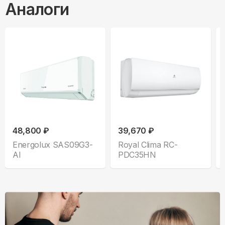
Аналоги
48,800 ₽
39,670 ₽
Energolux SAS09G3-
Royal Clima RC-
AI
PDC35HN