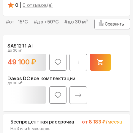
0
|
0
отзывов(а)
#
от -15°С
#
до +50°С
#
до 30 м²
Сравнить
SAS12R1-AI
до 30 м²
49 100
₽
i
Davos DC все комплектации
до 30 м²
Беспроцентная рассрочка
от
8 183
₽/месяц
На 3 или 6 месяцев.