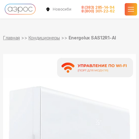
8 (383) 285-14-94
Новосибирск
в наличии
в наличии
8 (800) 301-22-62
Главная
Кондиционеры
Energolux SAS12R1-AI