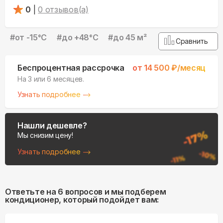
0
|
0
отзывов(а)
#
от -15°С
#
до +48°С
#
до 45 м²
Сравнить
Беспроцентная рассрочка
от
14 500
₽/месяц
На 3 или 6 месяцев.
Узнать подробнее
Нашли дешевле?
Мы снизим цену!
Узнать подробнее
Ответьте на 6 вопросов и мы подберем
кондиционер, который подойдет вам: