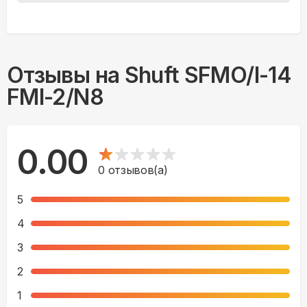
Отзывы на
Shuft SFMO/I-14
FMI-2/N8
0.00
0
отзывов(а)
5
4
3
2
1