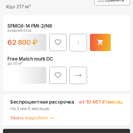
#
до 217 м²
SFMO/I-14 FMI-2/N8
внешний блок
62 800
₽
i
Free Match multi DC
до 30 м²
Беспроцентная рассрочка
от
10 467
₽/месяц
На 3 или 6 месяцев.
Узнать подробнее