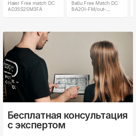
Haier Free match DC
Ballu Free Match DC
AD35S2SM3FA
BA2OI-FM/out-
14HN8/EU_LP
Бесплатная консультация
с экспертом