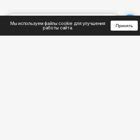
%
0
0
0
Мы используем файлы cookie для улучшения
Принять
работы сайта.
8 (383) 285-14-94
8 (800) 301-22-62
WhatsApp: 8 (999) 833-22-62
info@aeros.su
Политика конфиденциальности
ул. Галущака, 2а, офис 17 Вход с торца здания со