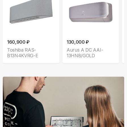
160,900 ₽
130,000 ₽
Toshiba RAS-
Aurus A DC AAI-
B13N4KVRG-E
13HN8/GOLD