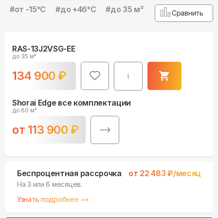
#
от -15°С
#
до +46°С
#
до 35 м²
Сравнить
RAS-13J2VSG-EE
до 35 м²
134 900
₽
i
Shorai Edge все комплектации
до 60 м²
от
113 900
₽
Беспроцентная рассрочка
от
22 483
₽/месяц
На 3 или 6 месяцев.
Узнать подробнее