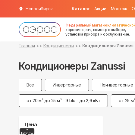
Новосибирск
Каталог
Акции
Монтаж
О
Федеральный магазин климатической
хорошие цены, помощь в выборе,
установка прибора и обслуживание.
Главная
Кондиционеры
Кондиционеры Zanussi
Кондиционеры Zanussi
Все
Инверторные
Неинверторные
от 20 м² до 25 м² - 9 btu - до 2,6 кВт
от 25 м²
Цена
-
0
Infinity