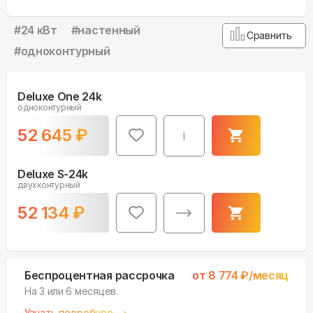
#
24 кВт
#
настенный
Сравнить
#
одноконтурный
Deluxe One 24k
одноконтурный
52 645
₽
i
Deluxe S-24k
двухконтурный
52 134
₽
Беспроцентная рассрочка
от
8 774
₽/месяц
На 3 или 6 месяцев.
Узнать подробнее