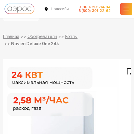
8 (383) 285-14-94
Новосибирск
уточняйте
уточняйте
8 (800) 301-22-62
о наличии
о наличии
Главная
Обогреватели
Котлы
Navien Deluxe One 24k