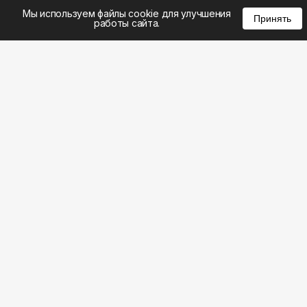
%
0
0
0
Мы используем файлы cookie для улучшения
Принять
работы сайта.
8 (383) 285-14-94
8 (800) 301-22-62
WhatsApp: 8 (999) 833-22-62
info@aeros.su
Политика конфиденциальности
ул. Галущака, 2а, офис 17 Вход с торца здания со
стороны ул. Нарымская, «АЭРОС» Метро
Гагаринская