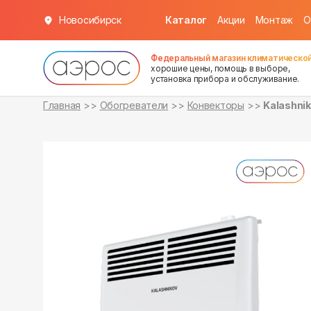
Новосибирск
Каталог
Акции
Монтаж
О
уточняйте
уточняйте
о наличии
о наличии
Федеральный магазин климатической
хорошие цены, помощь в выборе,
установка прибора и обслуживание.
Главная
Обогреватели
Конвекторы
Kalashni