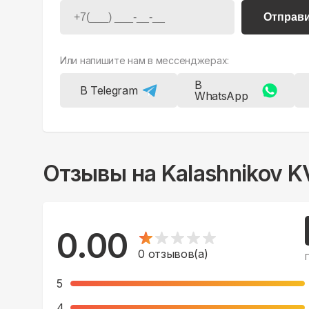
Отправ
Или напишите нам в мессенджерах:
В
В Telegram
WhatsApp
Отзывы на
Kalashnikov 
0.00
0
отзывов(а)
5
4