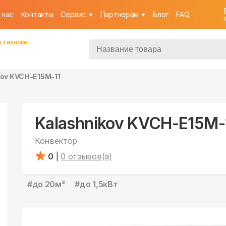
 нас
Контакты
Cервис
Партнерам
Блог
FAQ
 техники:
kov KVCH-E15M-11
Kalashnikov KVCH-E15M-
Конвектор
0
|
0
отзывов(а)
#
до 20м²
#
до 1,5кВт