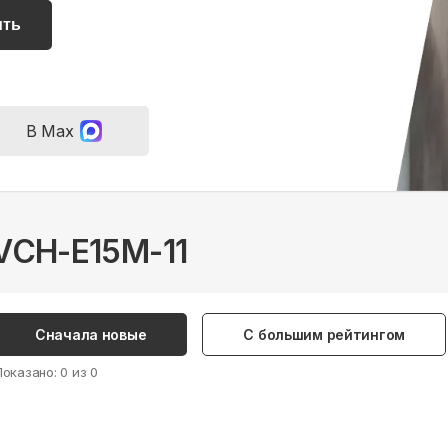
ить
В Max
KVCH-E15M-11
Сначала новые
С большим рейтингом
Показано:
0
из
0