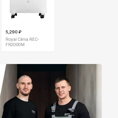
5,290 ₽
Royal Clima REC-
FR2000M