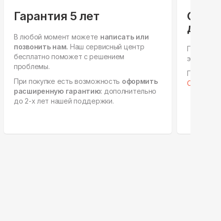
Гарантия 5 лет
Спец
для ю
В любой момент можете
написать или
позвонить нам.
Наш сервисный центр
Персонал
бесплатно поможет с решением
этапах, е
проблемы.
Готовы к 
При покупке есть возможность
оформить
Отправить
расширенную гарантию:
дополнительно
до 2-х лет нашей поддержки.