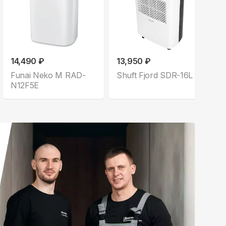
14,490 ₽
13,950 ₽
Funai Neko M RAD-
Shuft Fjord SDR-16L
N12F5E