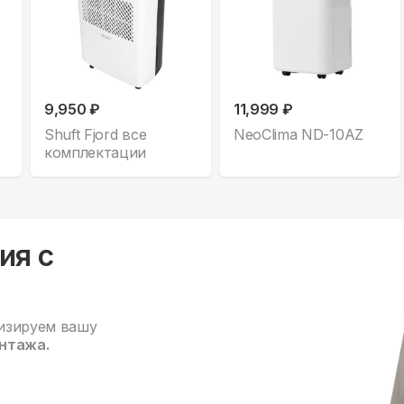
9,950 ₽
11,999 ₽
Shuft Fjord все
NeoClima ND-10AZ
комплектации
ия с
изируем вашу
нтажа.