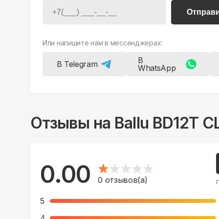
Отправ
Или напишите нам в мессенджерах:
В
В Telegram
WhatsApp
Отзывы на
Ballu BD12T C
0.00
0
отзывов(а)
5
4