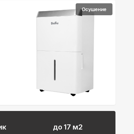
Осушение
ик
до 17 м2