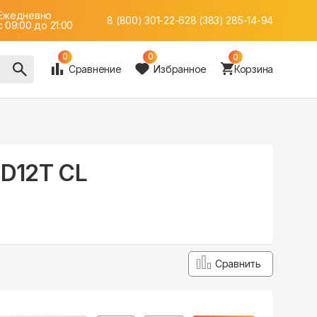
Ежедневно
8 (800) 301-22-62
8 (383) 285-14-94
c 09:00 до 21:00
0
0
0
Сравнение
Избранное
Корзина
BD12T CL
Сравнить