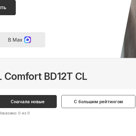
ить
В Max
L Comfort BD12T CL
Сначала новые
С большим рейтингом
Показано:
0
из
0