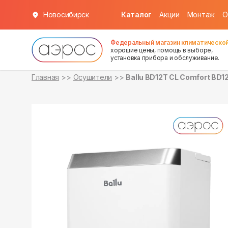
Новосибирск
Каталог
Акции
Монтаж
О
уточняйте
уточняйте
о наличии
о наличии
Федеральный магазин климатической
хорошие цены, помощь в выборе,
установка прибора и обслуживание.
Главная
Осушители
Ballu BD12T CL Comfort BD1