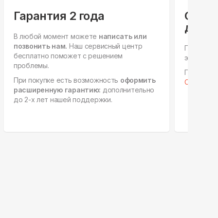
Гарантия 2 года
Спец
для ю
В любой момент можете
написать или
позвонить нам.
Наш сервисный центр
Персонал
бесплатно поможет с решением
этапах, е
проблемы.
Готовы к 
При покупке есть возможность
оформить
Отправить
расширенную гарантию:
дополнительно
до 2-х лет нашей поддержки.