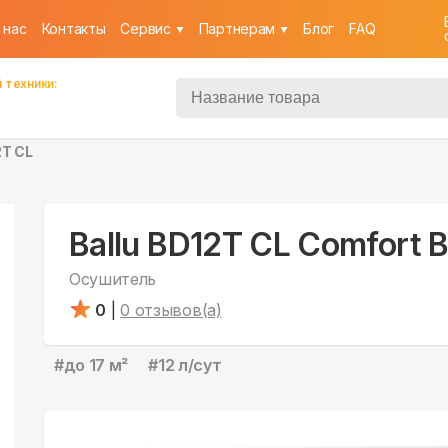
 нас
Контакты
Cервис
Партнерам
Блог
FAQ
 техники:
2T CL
Ballu BD12T CL Comfort 
Осушитель
0
|
0
отзывов(а)
#
до 17 м²
#
12 л/сут