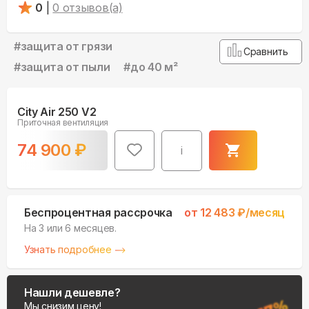
0
|
0
отзывов(а)
#
защита от грязи
Сравнить
#
защита от пыли
#
до 40 м²
City Air 250 V2
Приточная вентиляция
74 900
₽
i
Беспроцентная рассрочка
от
12 483
₽/месяц
На 3 или 6 месяцев.
Узнать подробнее
Нашли дешевле?
Мы снизим цену!