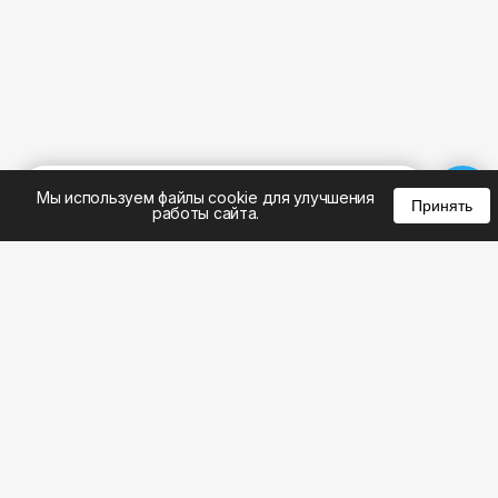
%
0
0
0
Мы используем файлы cookie для улучшения
Принять
работы сайта.
8 (383) 285-14-94
8 (800) 301-22-62
WhatsApp: 8 (999) 833-22-62