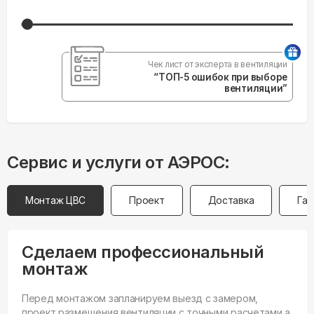
Чек лист от эксперта в вентиляции
“ТОП-5 ошибок при выборе
вентиляции”
Сервис и услуги от АЭРОС:
Монтаж ЦВС
Проект
Доставка
Гар
Сделаем профессиональный
монтаж
Перед монтажом запланируем выезд с замером,
проект размещения вентиляции с точными расчетами а