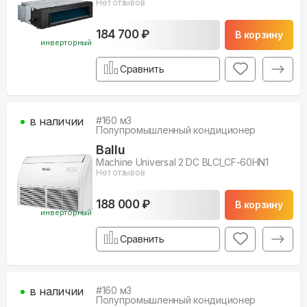
Нет отзывов
184 700 ₽
В корзину
инверторный
Сравнить
в наличии
#
160
м3
Полупромышленный кондиционер
Ballu
Machine Universal 2 DC BLCI_CF-60HN1
Нет отзывов
188 000 ₽
В корзину
инверторный
Сравнить
в наличии
#
160
м3
Полупромышленный кондиционер