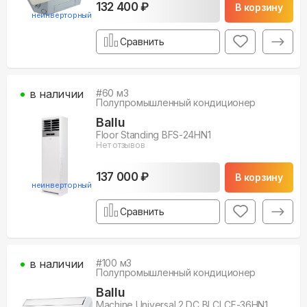
132 400 ₽
В корзину
неинверторный
Сравнить
в наличии
#
60
м3
Полупромышленный кондиционер
Ballu
Floor Standing BFS-24HN1
Нет отзывов
137 000 ₽
В корзину
неинверторный
Сравнить
в наличии
#
100
м3
Полупромышленный кондиционер
Ballu
Machine Universal 2 DC BLCI_CF-36HN1