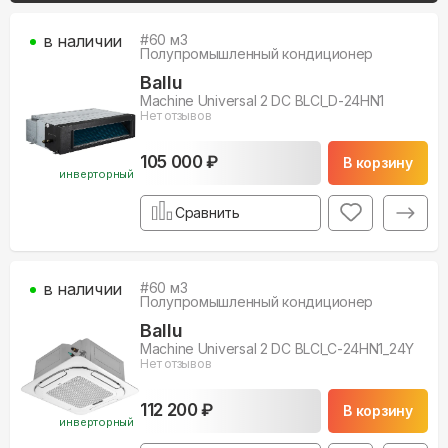
в наличии
#
60
м3
Полупромышленный кондиционер
Ballu
Machine Universal 2 DC BLCI_D-24HN1
Нет отзывов
105 000 ₽
В корзину
инверторный
Сравнить
в наличии
#
60
м3
Полупромышленный кондиционер
Ballu
Machine Universal 2 DC BLCI_C-24HN1_24Y
Нет отзывов
112 200 ₽
В корзину
инверторный