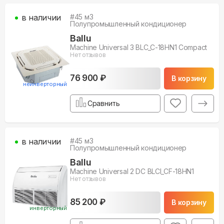
в наличии
#
45
м3
Полупромышленный кондиционер
Ballu
Machine Universal 3 BLC_C-18HN1 Compact
Нет отзывов
76 900 ₽
В корзину
неинверторный
Сравнить
в наличии
#
45
м3
Полупромышленный кондиционер
Ballu
Machine Universal 2 DC BLCI_CF-18HN1
Нет отзывов
85 200 ₽
В корзину
инверторный