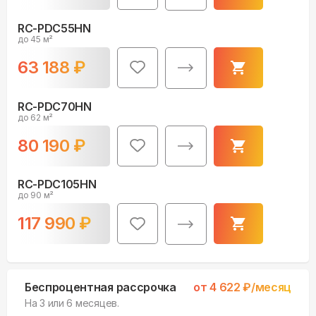
RC-PDC55HN
до 45 м²
63 188
₽
RC-PDC70HN
до 62 м²
80 190
₽
RC-PDC105HN
до 90 м²
117 990
₽
Беспроцентная рассрочка
от
4 622
₽/месяц
На 3 или 6 месяцев.