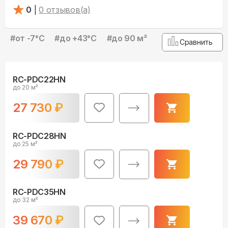
0
|
0
отзывов(а)
#
от -7°С
#
до +43°С
#
до 90 м²
Сравнить
RC-PDC22HN
до 20 м²
27 730
₽
RC-PDC28HN
до 25 м²
29 790
₽
RC-PDC35HN
до 32 м²
39 670
₽