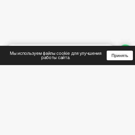
%
0
0
0
Мы используем файлы cookie для улучшения
Принять
работы сайта.
8 (383) 285-14-94
8 (800) 301-22-62
WhatsApp: 8 (999) 833-22-62
info@aeros.su