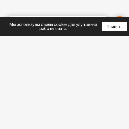
%
0
0
0
Мы используем файлы cookie для улучшения
Принять
работы сайта.
8 (383) 285-14-94
8 (800) 301-22-62
WhatsApp: 8 (999) 833-22-62
info@aeros.su
Политика конфиденциальности
ул. Галущака, 2а, офис 17 Вход с торца здания со
стороны ул. Нарымская, «АЭРОС» Метро