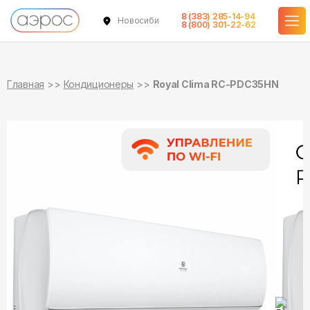
8 (383) 285-14-94
Новосибирск
в наличии
в наличии
8 (800) 301-22-62
Главная
Кондиционеры
Royal Clima RC-PDC35HN