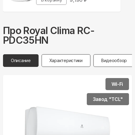
9,190
₽
Про
Royal Clima
RC-
PDC35HN
Описание
Характеристики
Видеообзор
Wi-Fi
Завод "TCL"