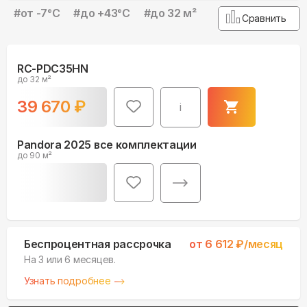
#
от -7°С
#
до +43°С
#
до 32 м²
Сравнить
RC-PDC35HN
до 32 м²
39 670
₽
i
Pandora 2025 все комплектации
до 90 м²
Беспроцентная рассрочка
от
6 612
₽/месяц
На 3 или 6 месяцев.
Узнать подробнее