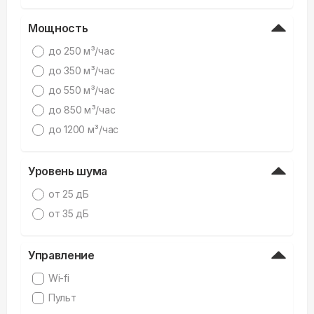
Мощность
дo 250 м³/час
дo 350 м³/час
дo 550 м³/час
дo 850 м³/час
дo 1200 м³/час
Уровень шума
от 25 дБ
от 35 дБ
Управление
Wi-fi
Пульт