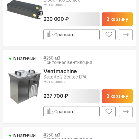
Нет отзывов
230 000 ₽
В корзину
Сравнить
в наличии
#
250
м3
Приточная вентиляция
Ventmachine
Sattelite 2 Zentec EPA
Нет отзывов
237 700 ₽
В корзину
Сравнить
в наличии
#
250
м3