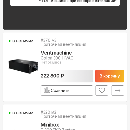
“ТОП-5 ошибок при выборе вентиляции”
в наличии
#
370
м3
Приточная вентиляция
Ventmachine
Colibri 300 IHVAC
Нет отзывов
222 800 ₽
В корзину
Сравнить
в наличии
#
320
м3
Приточная вентиляция
Minibox
E-300 FKO Zentec