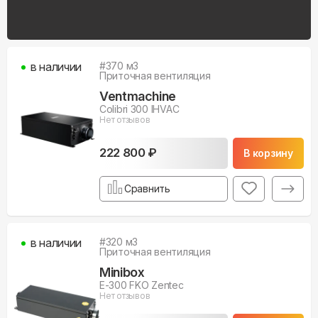
в наличии
#
370
м3
Приточная вентиляция
Ventmachine
Colibri 300 IHVAC
Нет отзывов
222 800 ₽
В корзину
Сравнить
в наличии
#
320
м3
Приточная вентиляция
Minibox
E-300 FKO Zentec
Нет отзывов