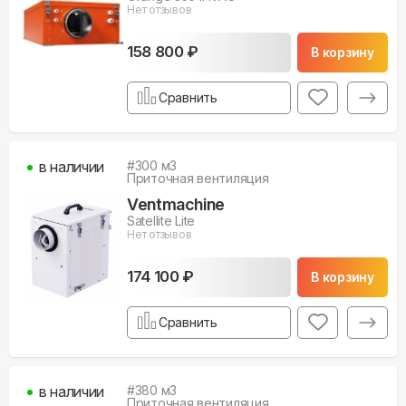
Нет отзывов
158 800 ₽
В корзину
Сравнить
в наличии
#
300
м3
Приточная вентиляция
Ventmachine
Satellite Lite
Нет отзывов
174 100 ₽
В корзину
Сравнить
в наличии
#
380
м3
Приточная вентиляция