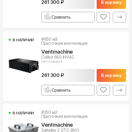
261 300 ₽
В корзину
Сравнить
в наличии
#
650
м3
Приточная вентиляция
Ventmachine
Colibri 650 IHVAC
Нет отзывов
261 300 ₽
В корзину
Сравнить
в наличии
#
250
м3
Приточная вентиляция
Ventmachine
Sattelite 2 GTC ФКО