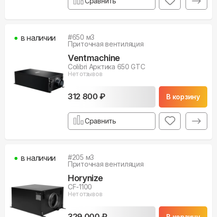
Сравнить
в наличии
#
650
м3
Приточная вентиляция
Ventmachine
Colibri Арктика 650 GTC
Нет отзывов
312 800 ₽
В корзину
Сравнить
в наличии
#
205
м3
Приточная вентиляция
Horynize
CF-1100
Нет отзывов
329 000 ₽
В корзину