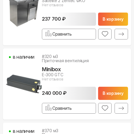
Sattelite 2 Zentec ФКО
Нет отзывов
237 700 ₽
В корзину
Сравнить
в наличии
#
320
м3
Приточная вентиляция
Minibox
E-300 GTC
Нет отзывов
240 000 ₽
В корзину
Сравнить
в наличии
#
370
м3